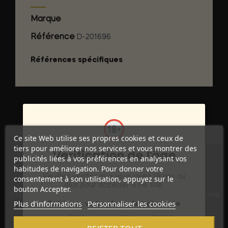
Marque
RUF
Référence
D-201696
Références spécifiques
Ce site Web utilise ses propres cookies et ceux de
tiers pour améliorer nos services et vous montrer des
Vérification de l'âge
publicités liées à vos préférences en analysant vos
habitudes de navigation. Pour donner votre
Veuillez vérifier que vous avez 18 ans ou
consentement à son utilisation, appuyez sur le
Discrétion Assurée
plus pour accéder à ce site.
bouton Accepter.
Vos commandes sont expédiées dans un emballage neutre
Plus d'informations
Personnaliser les cookies
pour garantir votre vie privée.
Saisissez votre date de naissance
Mois
Jour
Année