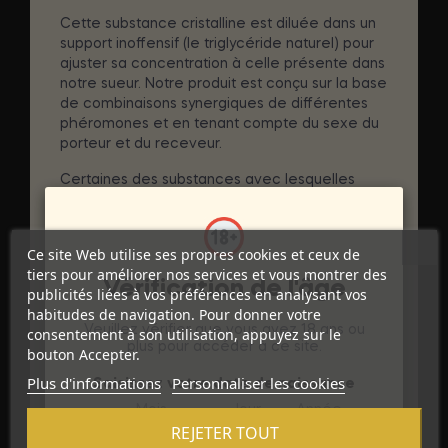
Cette substance cristalline est diluée dans un
support inoffensif (le triglycéride naturel) pour
ajuster sa concentration à celle présente dans
notre sueur. Notre produit est conçu sur la base
de combinaisons synergiques de différentes
phéromones et en tenant compte du sexe du
porteur et du receveur.
Certaines des substances avec lesquelles
nous travaillons sont
Androstanone
Ce site Web utilise ses propres cookies et ceux de
Alpha-androsténol
tiers pour améliorer nos services et vous montrer des
Bêta-androsténol
Vérification de l'âge
publicités liées à vos préférences en analysant vos
DHEPA-SS
habitudes de navigation. Pour donner votre
Androstadienol, etc.
Veuillez vérifier que vous avez 18 ans ou
consentement à son utilisation, appuyez sur le
Phéromones pour l'attraction de l'Homme vers
plus pour accéder à ce site.
bouton Accepter.
la Femme
Plus d'informations
Personnaliser les cookies
Saisissez votre date de naissance
DÉTAILS DU PRODUIT
Mois
Jour
Année
REJETER TOUT