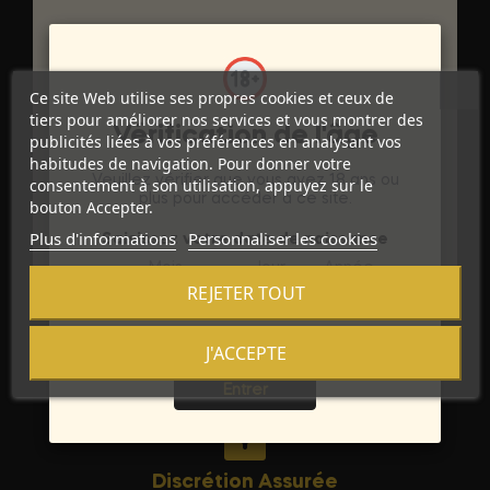
DÉTAILS DU PRODUIT
Ce site Web utilise ses propres cookies et ceux de
tiers pour améliorer nos services et vous montrer des
Vérification de l'âge
Marque
500COSMETICS
publicités liées à vos préférences en analysant vos
habitudes de navigation. Pour donner votre
Référence
D-211145
Veuillez vérifier que vous avez 18 ans ou
consentement à son utilisation, appuyez sur le
plus pour accéder à ce site.
bouton Accepter.
Références spécifiques
Plus d'informations
Personnaliser les cookies
Saisissez votre date de naissance
Mois
Jour
Année
REJETER TOUT
J'ACCEPTE
Sortie
Entrer
Discrétion Assurée