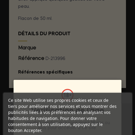
peau.
Flacon de 50 ml.
DÉTAILS DU PRODUIT
Marque
RUF
Référence
D-213996
Références spécifiques
Ce site Web utilise ses propres cookies et ceux de
tiers pour améliorer nos services et vous montrer des
Vérification de l'âge
publicités liées à vos préférences en analysant vos
habitudes de navigation. Pour donner votre
Veuillez vérifier que vous avez 18 ans ou
consentement à son utilisation, appuyez sur le
plus pour accéder à ce site.
bouton Accepter.