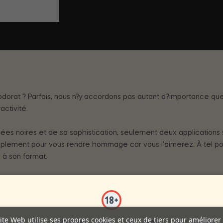
odorat ? Parfois, nous n?y accordons pas autant d?importance que
activité.
idées noires et de sa sophistication, seulement deux applications 
mplement pour vous rendre hommage car vous l'aimerez. À tel poin
 à son format.
un attractif sexuel naturel extrait de la truffe, met en valeur vo
x yeux des autres. Les particules biologiques de la truffe, avec 
ite Web utilise ses propres cookies et ceux de tiers pour améliorer