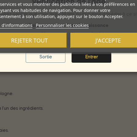
Vérification de l'âge
services et vous montrer des publicités liées à vos préférences en
ysant vos habitudes de navigation. Pour donner votre
uillez vérifier que vous avez 18 ans ou plus pour accéder à ce si
entement à son utilisation, appuyez sur le bouton Accepter.
 d'informations
Personnaliser les cookies
Saisissez votre date de naissance
Mois
Jour
Année
REJETER TOUT
J'ACCEPTE
Sortie
Entrer
le parfum directement sur la peau sur les zones habituelles.
logne.
 l'un des ingrédients.
aies.