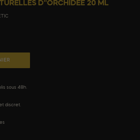
URELLES D''ORCHIDÉE 20 ML
TIC
NIER
lis sous 48h.
t discret.
ées