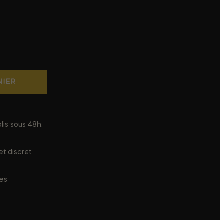
NIER
lis sous 48h.
t discret.
ées