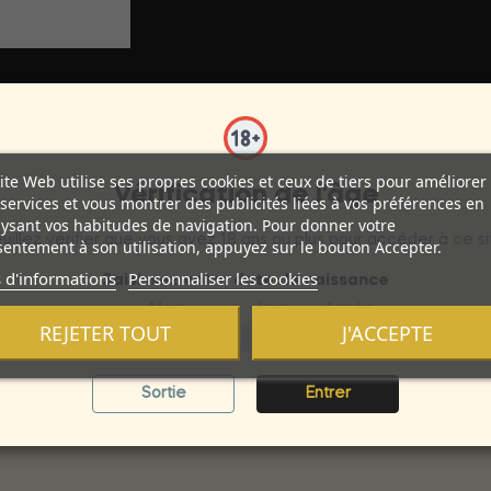
ite Web utilise ses propres cookies et ceux de tiers pour améliorer
Vérification de l'âge
services et vous montrer des publicités liées à vos préférences en
s et votre vagin aussi bien pour jouer seul qu'avec votre partenai
ysant vos habitudes de navigation. Pour donner votre
uillez vérifier que vous avez 18 ans ou plus pour accéder à ce si
re utilisés. Il est important de bien nettoyer le gode après utili
entement à son utilisation, appuyez sur le bouton Accepter.
 d'informations
Personnaliser les cookies
Saisissez votre date de naissance
Mois
Jour
Année
REJETER TOUT
J'ACCEPTE
 les tailles et toutes les formes disponibles libérez l'imaginati
s phalato parfait pour tous les publics.
Sortie
Entrer