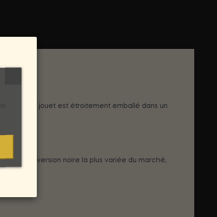
re.
te.
sation. Chaque jouet est étroitement emballé dans un
on dans la version noire la plus variée du marché,