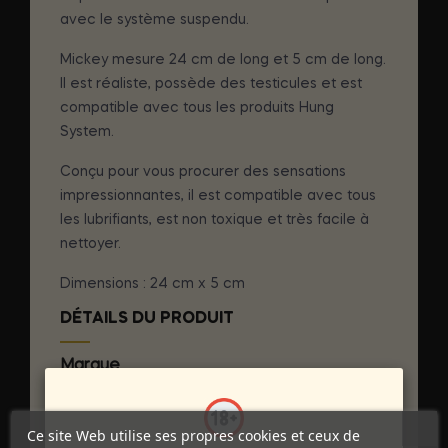
avec le système suspendu.
Mickey mesure 24 cm de long et 5 cm de long.
Il est réaliste, possède des testicules et est
compatible avec tous les produits Hung
System.
Conçu pour vous procurer des sensations
impressionnantes, il est compatible avec tous
les lubrifiants, est non toxique et très facile à
nettoyer.
Dimensions : 24 cm x 5 cm
DÉTAILS DU PRODUIT
Marque
HUNG SYSTEM
Référence
D-222969
Ce site Web utilise ses propres cookies et ceux de
Références spécifiques