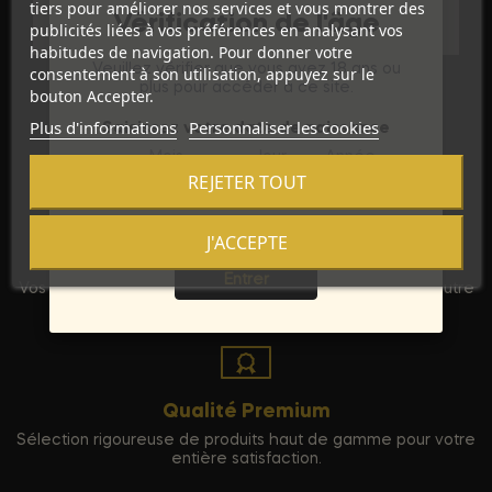
tiers pour améliorer nos services et vous montrer des
Vérification de l'âge
publicités liées à vos préférences en analysant vos
habitudes de navigation. Pour donner votre
Veuillez vérifier que vous avez 18 ans ou
consentement à son utilisation, appuyez sur le
plus pour accéder à ce site.
bouton Accepter.
Plus d'informations
Personnaliser les cookies
Saisissez votre date de naissance
Mois
Jour
Année
REJETER TOUT
J'ACCEPTE
Sortie
Discrétion Assurée
Entrer
Vos commandes sont expédiées dans un emballage neutre
pour garantir votre vie privée.
Qualité Premium
Sélection rigoureuse de produits haut de gamme pour votre
entière satisfaction.