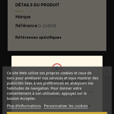
DÉTAILS DU PRODUIT
Marque
GET REAL
Référence
D-234559
Références spécifiques
Ce site Web utilise ses propres cookies et ceux de
tiers pour améliorer nos services et vous montrer des
Vérification de l'âge
publicités liées à vos préférences en analysant vos
habitudes de navigation. Pour donner votre
Veuillez vérifier que vous avez 18 ans ou
consentement à son utilisation, appuyez sur le
plus pour accéder à ce site.
bouton Accepter.
Discrétion Assurée
Plus d'informations
Personnaliser les cookies
Vos commandes sont expédiées dans un emballage neutre
Saisissez votre date de naissance
pour garantir votre vie privée.
Mois
Jour
Année