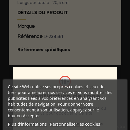
Longueur totale : 20,5 cm
DÉTAILS DU PRODUIT
Marque
GET REAL
Référence
D-234561
Références spécifiques
Ce site Web utilise ses propres cookies et ceux de
tiers pour améliorer nos services et vous montrer des
Vérification de l'âge
publicités liées à vos préférences en analysant vos
habitudes de navigation. Pour donner votre
Veuillez vérifier que vous avez 18 ans ou
consentement à son utilisation, appuyez sur le
plus pour accéder à ce site.
bouton Accepter.
Discrétion Assurée
Plus d'informations
Personnaliser les cookies
Saisissez votre date de naissance
Vos commandes sont expédiées dans un emballage neutre