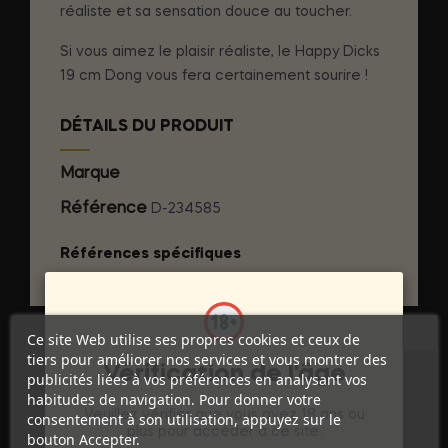
réaliste et sa sensation douce au toucher.
Si vous aimez le plaisir réaliste, le Happy Dicks
19 cm Dong vous fera certainement sourire !
DÉTAILS DU PRODUIT
Marque
GET REAL
Référence
D-234585
Références spécifiques
Ce site Web utilise ses propres cookies et ceux de
tiers pour améliorer nos services et vous montrer des
Vérification de l'âge
publicités liées à vos préférences en analysant vos
habitudes de navigation. Pour donner votre
Veuillez vérifier que vous avez 18 ans ou
consentement à son utilisation, appuyez sur le
plus pour accéder à ce site.
bouton Accepter.