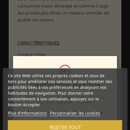
consomme moins dénergie et comme il sagit
dun produit plus étroit, un meilleur contrôle de
qualité est obtenu.
CARACTÉRISTIQUES:
Couleur: Chair
Dimensions
: Longueur 17,5 cm / Diamètre 4
cm
Ce site Web utilise ses propres cookies et ceux de
Matériel: TPE
tiers pour améliorer nos services et vous montrer des
Batterie : 3 AAA
Vérification de l'âge
publicités liées à vos préférences en analysant vos
Nombre de vibrations : 10
habitudes de navigation. Pour donner votre
Nombre de moteurs : 2
Veuillez vérifier que vous avez 18 ans ou
consentement à son utilisation, appuyez sur le
plus pour accéder à ce site.
Étanchéité : Anti-éclaboussures-IPX2
bouton Accepter.
Zone de stimulation : Vagin / Point G
Plus d'informations
Personnaliser les cookies
Saisissez votre date de naissance
DÉTAILS DU PRODUIT
Mois
Jour
Année
REJETER TOUT