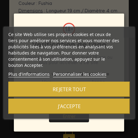
Couleur : Fushia
Dimensions
: Longueur 19 cm / Diamètre 4 cm
Imperméabilisation : Étanche-IPX8
Zone de stimulation : Vagin / Anal
Ce site Web utilise ses propres cookies et ceux de
DÉTAILS DU PRODUIT
tiers pour améliorer nos services et vous montrer des
Vérification de l'âge
publicités liées à vos préférences en analysant vos
Marque
ALIVE
habitudes de navigation. Pour donner votre
Veuillez vérifier que vous avez 18 ans ou
consentement à son utilisation, appuyez sur le
Référence
D-237118
plus pour accéder à ce site.
bouton Accepter.
Plus d'informations
Personnaliser les cookies
Saisissez votre date de naissance
Références spécifiques
Mois
Jour
Année
REJETER TOUT
J'ACCEPTE
Sortie
Entrer