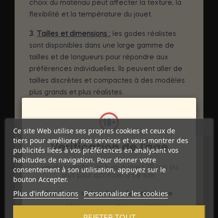
choix du matériau peut affecter la texture, la
flexibilité et la température du jouet.
3.
Tailles et dimensions :
les godes réalistes
sont disponibles dans une large gamme de
tailles et de longueurs pour répondre aux
préférences individuelles. Ils peuvent aller de
tailles discrètes et compactes à des modèles
plus grands et plus réalistes.
4.
Utilisation en couple ou en solo :
Bien que les
godes réalistes soient couramment utilisés
Ce site Web utilise ses propres cookies et ceux de
pour la masturbation, ils sont également
tiers pour améliorer nos services et vous montrer des
Vérification de l'âge
populaires dans les préliminaires et les
publicités liées à vos préférences en analysant vos
activités sexuelles en couple. Certains
habitudes de navigation. Pour donner votre
Veuillez vérifier que vous avez 18 ans ou
consentement à son utilisation, appuyez sur le
modèles sont conçus avec une base plus large
plus pour accéder à ce site.
bouton Accepter.
ou avec des ventouses pour permettre une
Plus d'informations
Personnaliser les cookies
utilisation sur des harnais ou pour une fixation
Saisissez votre date de naissance
sur des surfaces lisses.
Mois
Jour
Année
REJETER TOUT