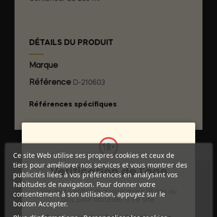
DÉTAILS DU PRODUIT
Marque
KAMASUTRA COSMETICS
Référence
D-210603
Références spécifiques
Ce site Web utilise ses propres cookies et ceux de
tiers pour améliorer nos services et vous montrer des
Vérification de l'âge
publicités liées à vos préférences en analysant vos
habitudes de navigation. Pour donner votre
Veuillez vérifier que vous avez 18 ans ou
consentement à son utilisation, appuyez sur le
plus pour accéder à ce site.
bouton Accepter.