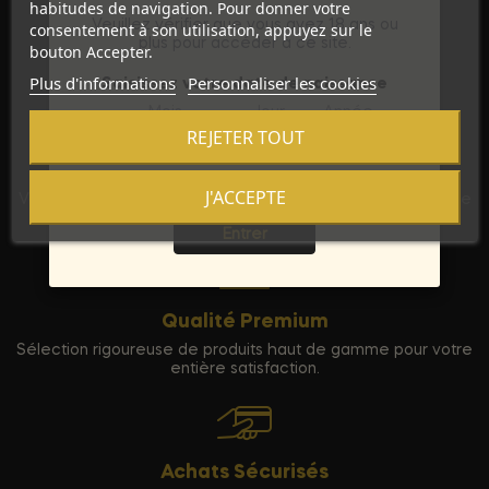
habitudes de navigation. Pour donner votre
Veuillez vérifier que vous avez 18 ans ou
consentement à son utilisation, appuyez sur le
plus pour accéder à ce site.
bouton Accepter.
Plus d'informations
Personnaliser les cookies
Saisissez votre date de naissance
Mois
Jour
Année
REJETER TOUT
Discrétion Assurée
J'ACCEPTE
Sortie
Vos commandes sont expédiées dans un emballage neutre
pour garantir votre vie privée.
Entrer
Qualité Premium
Sélection rigoureuse de produits haut de gamme pour votre
entière satisfaction.
Achats Sécurisés