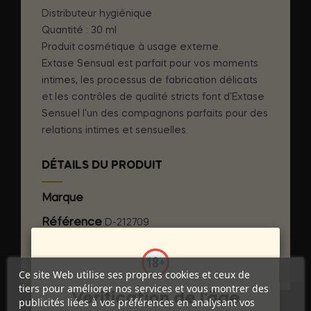
Distributeur hygiénique
Quantité : 30 ml
Produit cosmétique à usage externe.
Extase Sensual est parfait pour vos moments
intimes, les processus de fabrication délicats
et les contrôles de qualité stricts font d'Extase
Sensuel l'un des compagnons parfaits pour des
relations intimes et sensuelles.
DÉTAILS DU PRODUIT
Marque
EXTASE SENSUAL
Référence
D-212709
Références spécifiques
Ce site Web utilise ses propres cookies et ceux de
tiers pour améliorer nos services et vous montrer des
Vérification de l'âge
publicités liées à vos préférences en analysant vos