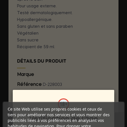
Pour usage externe.
Testé dermatologiquement.
Hypoallergénique.
Sans gluten et sans paraben
Végétalien
Sans sucre
Récipient de 59 ml.
DÉTAILS DU PRODUIT
Marque
KAMASUTRA COSMETICS
Référence
D-228003
Références spécifiques
Ce site Web utilise ses propres cookies et ceux de
tiers pour améliorer nos services et vous montrer des
Vérification de l'âge
publicités liées à vos préférences en analysant vos
habitudes de navigation. Pour donner votre