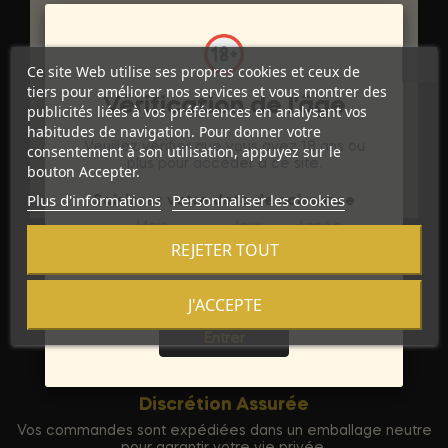
DÉTAILS DU PRODUIT
Ce site Web utilise ses propres cookies et ceux de
Marque
KAMASUTRA COSMETICS
tiers pour améliorer nos services et vous montrer des
Vérification de l'âge
publicités liées à vos préférences en analysant vos
Référence
D-215297
habitudes de navigation. Pour donner votre
Veuillez vérifier que vous avez 18 ans ou
consentement à son utilisation, appuyez sur le
plus pour accéder à ce site.
Références spécifiques
bouton Accepter.
Plus d'informations
Personnaliser les cookies
Saisissez votre date de naissance
Mois
Jour
Année
REJETER TOUT
J'ACCEPTE
Sortie
Entrer
Discrétion Assurée
Vos commandes sont expédiées dans un emballage neutre
pour garantir votre vie privée.