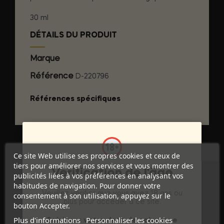
30 ml
DÉTAILS DU PRODUIT
Marque
EROS
Référence
D-220796
Références spécifiques
Ce site Web utilise ses propres cookies et ceux de
tiers pour améliorer nos services et vous montrer des
Vérification de l'âge
publicités liées à vos préférences en analysant vos
habitudes de navigation. Pour donner votre
Veuillez vérifier que vous avez 18 ans ou
consentement à son utilisation, appuyez sur le
plus pour accéder à ce site.
bouton Accepter.
Discrétion Assurée
Plus d'informations
Personnaliser les cookies
Saisissez votre date de naissance