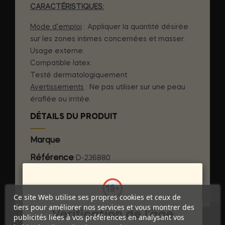
CARACTÉRISTIQUES:
Mode d'emploi
: Appliquer la quantité désirée
sur les zones intimes concernées et masser.
Usage externe.
Compatible latex.
Testé dermatologiquement.
Avertissements
: Ne pas utiliser sur une peau
éraflée ou irritée.
DÉTAILS DU PRODUIT
Marque
INTIMATELINE INTYMATE
Référence
D-236880
Références spécifiques
Ce site Web utilise ses propres cookies et ceux de
tiers pour améliorer nos services et vous montrer des
Vérification de l'âge
publicités liées à vos préférences en analysant vos