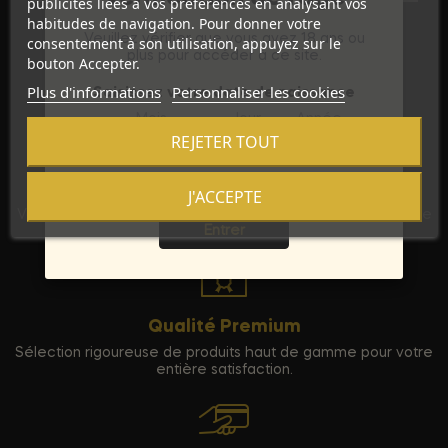
publicités liées à vos préférences en analysant vos
habitudes de navigation. Pour donner votre
Veuillez vérifier que vous avez 18 ans ou
consentement à son utilisation, appuyez sur le
plus pour accéder à ce site.
bouton Accepter.
Plus d'informations
Personnaliser les cookies
Saisissez votre date de naissance
Mois
Jour
Année
REJETER TOUT
Discrétion Assurée
J'ACCEPTE
Sortie
Vos commandes sont expédiées dans un emballage neutre
Entrer
pour garantir votre vie privée.
Qualité Premium
Sélection rigoureuse de produits haut de gamme pour votre
entière satisfaction.