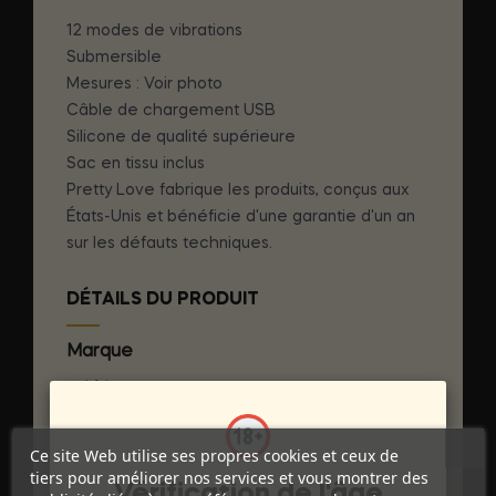
12 modes de vibrations
Submersible
Mesures : Voir photo
Câble de chargement USB
Silicone de qualité supérieure
Sac en tissu inclus
Pretty Love fabrique les produits, conçus aux
États-Unis et bénéficie d'une garantie d'un an
sur les défauts techniques.
DÉTAILS DU PRODUIT
Marque
PRETTY LOVE SMART
Référence
D-219195
Références spécifiques
Ce site Web utilise ses propres cookies et ceux de
tiers pour améliorer nos services et vous montrer des
Vérification de l'âge