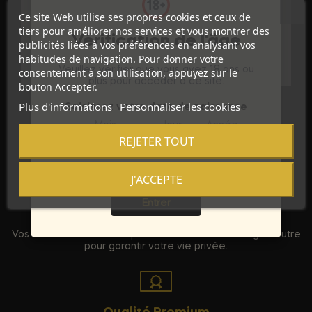
Ce site Web utilise ses propres cookies et ceux de
Référence
D-227199
tiers pour améliorer nos services et vous montrer des
Vérification de l'âge
publicités liées à vos préférences en analysant vos
Références spécifiques
habitudes de navigation. Pour donner votre
Veuillez vérifier que vous avez 18 ans ou
consentement à son utilisation, appuyez sur le
plus pour accéder à ce site.
bouton Accepter.
Plus d'informations
Personnaliser les cookies
Saisissez votre date de naissance
Mois
Jour
Année
REJETER TOUT
J'ACCEPTE
Sortie
Entrer
Discrétion Assurée
Vos commandes sont expédiées dans un emballage neutre
pour garantir votre vie privée.