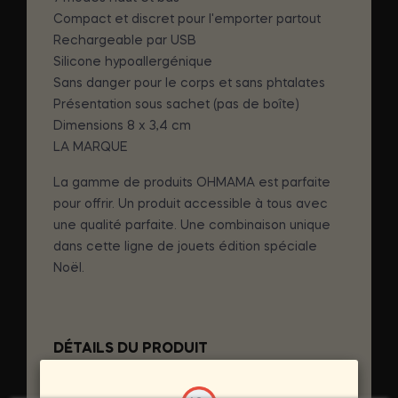
Compact et discret pour l'emporter partout
Rechargeable par USB
Silicone hypoallergénique
Sans danger pour le corps et sans phtalates
Présentation sous sachet (pas de boîte)
Dimensions 8 x 3,4 cm
LA MARQUE
La gamme de produits OHMAMA est parfaite
pour offrir. Un produit accessible à tous avec
une qualité parfaite. Une combinaison unique
dans cette ligne de jouets édition spéciale
Noël.
DÉTAILS DU PRODUIT
Marque
OHMAMA STIMULATING