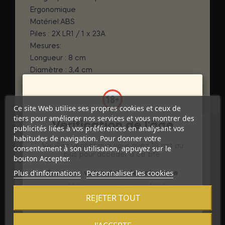
Ergonomique
Matériel:ABS
Piles : 2X LR1 / 1 x 23A
Mesures:
Longueur : 8 cm
Diamètre : 3,4 cm
La marque
Si vous aimez être à jour, connecté au monde
Ce site Web utilise ses propres cookies et ceux de
et vivre au courant et dans l'instant présent,
tiers pour améliorer nos services et vous montrer des
Vérification de l'âge
vous êtes comme nous, vous êtes une
publicités liées à vos préférences en analysant vos
habitudes de navigation. Pour donner votre
personne EN LIGNE !
Veuillez vérifier que vous avez 18 ans ou
consentement à son utilisation, appuyez sur le
plus pour accéder à ce site.
bouton Accepter.
DÉTAILS DU PRODUIT
Plus d'informations
Personnaliser les cookies
Saisissez votre date de naissance
Mois
Jour
Année
Marque
ONLINE
REJETER TOUT
Référence
D-230530