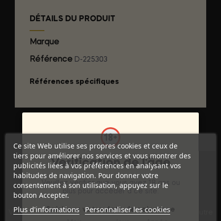
DÉTAILS DU PRODUIT
Marque
SEVEN CREATIONS
Référence
D-225303
Références spécifiques
Ce site Web utilise ses propres cookies et ceux de
tiers pour améliorer nos services et vous montrer des
Vérification de l'âge
publicités liées à vos préférences en analysant vos
habitudes de navigation. Pour donner votre
Veuillez vérifier que vous avez 18 ans ou
consentement à son utilisation, appuyez sur le
plus pour accéder à ce site.
bouton Accepter.
Discrétion Assurée
Plus d'informations
Personnaliser les cookies
Saisissez votre date de naissance
Vos commandes sont expédiées dans un emballage neutre
pour garantir votre vie privée.