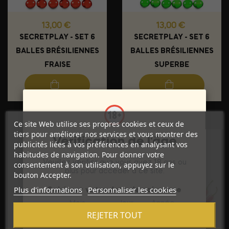
Prix
Prix
13,00 €
13,00 €
SECRETPLAY - SET 6
SECRETPLAY - SET 6
BALLES BRÉSILIENNES
BALLES BRÉSILIENNES
FRAISE
SUPERBE
Ce site Web utilise ses propres cookies et ceux de
tiers pour améliorer nos services et vous montrer des
Vérification de l'âge
publicités liées à vos préférences en analysant vos
habitudes de navigation. Pour donner votre
Veuillez vérifier que vous avez 18 ans ou
consentement à son utilisation, appuyez sur le
plus pour accéder à ce site.
bouton Accepter.
Plus d'informations
Personnaliser les cookies
Saisissez votre date de naissance
Mois
Jour
Année
REJETER TOUT
Prix
Prix
13,00 €
13,00 €