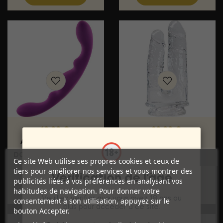
Prix
Prix
19,99 €
20,99 €
ALIVE - GODE LUNA
ALIVE - IMPERIUM
DOUBLE PÉNÉTRATION
DOUBLE PÉNIS
Ce site Web utilise ses propres cookies et ceux de
SILICONE...
RÉALISTE...
tiers pour améliorer nos services et vous montrer des
Vérification de l'âge
publicités liées à vos préférences en analysant vos
habitudes de navigation. Pour donner votre
Veuillez vérifier que vous avez 18 ans ou
consentement à son utilisation, appuyez sur le
plus pour accéder à ce site.
bouton Accepter.