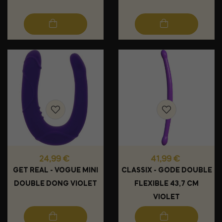
Prix
Prix
24,99 €
41,99 €
GET REAL - VOGUE MINI
CLASSIX - GODE DOUBLE
DOUBLE DONG VIOLET
FLEXIBLE 43,7 CM
VIOLET