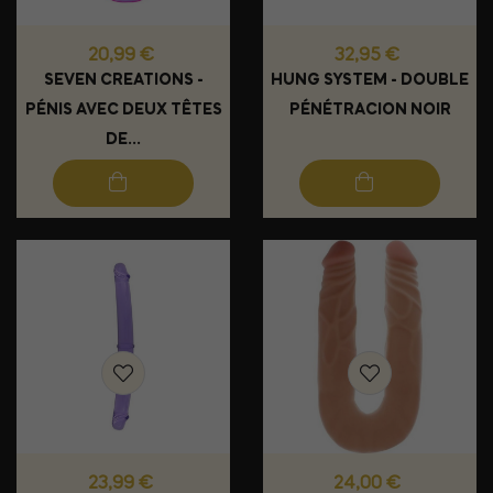
Prix
Prix
20,99 €
32,95 €
SEVEN CREATIONS -
HUNG SYSTEM - DOUBLE
PÉNIS AVEC DEUX TÊTES
PÉNÉTRACION NOIR
DE...
Prix
Prix
23,99 €
24,00 €