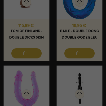
Prix
Prix
115,99 €
16,95 €
TOM OF FINLAND -
BAILE - DOUBLE DONG
DOUBLE DICKS SKIN
DOUBLE GODE BLEU