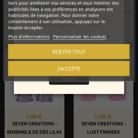
tiers pour améliorer nos services et vous montrer des
SCREAMING O - LENGUA
B SWISH - DOIGT
Vérification de l'âge
publicités liées à vos préférences en analysant vos
/ ANILLA VIBREURA LING
VIBRANT BLEU BTEASED
habitudes de navigation. Pour donner votre
Veuillez vérifier que vous avez 18 ans ou
consentement à son utilisation, appuyez sur le
0
BASIC
plus pour accéder à ce site.
bouton Accepter.
Plus d'informations
Personnaliser les cookies
Saisissez votre date de naissance
Mois
Jour
Année
REJETER TOUT
J'ACCEPTE
Sortie
Entrer
Prix
Prix
11,88 €
11,88 €
SEVEN CREATIONS -
SEVEN CREATIONS -
ENSEMBLE DE DÉS LILAS
LUST FINGERS