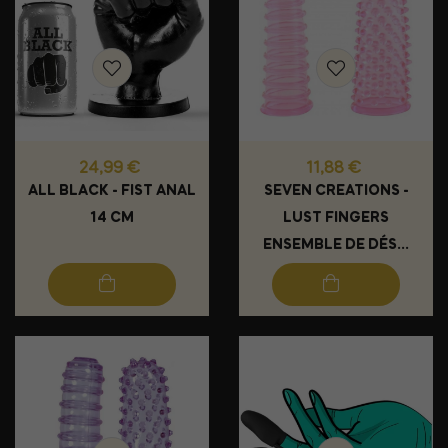
Prix
Prix
24,99 €
11,88 €
ALL BLACK - FIST ANAL
SEVEN CREATIONS -
14 CM
LUST FINGERS
ENSEMBLE DE DÉS...