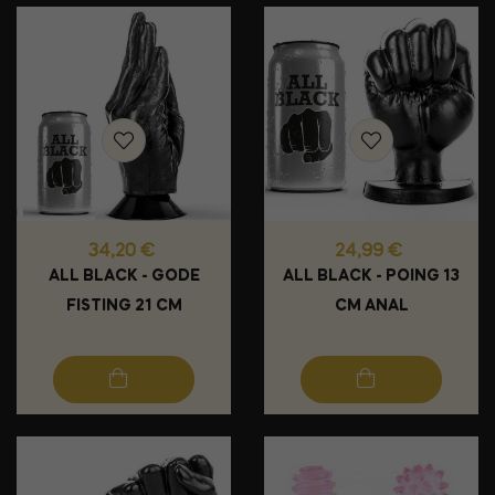
Prix
Prix
34,20 €
24,99 €
ALL BLACK - GODE
ALL BLACK - POING 13
FISTING 21 CM
CM ANAL