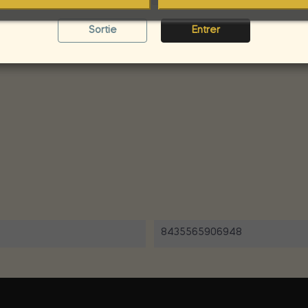
Sortie
Entrer
sant, tout simplement ... Sublime!
8435565906948