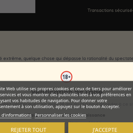
Transactions sécuris
 extrême, quelque chose qui dépasse la rationalité du spectateur. 
rquent de l'ensemble en termes d'excellence, de supériorité, d
et créée pour les femmes qui veulent se sentir extrêmement se
ite Web utilise ses propres cookies et ceux de tiers pour améliorer
Vérification de l'âge
services et vous montrer des publicités liées à vos préférences en
ysant vos habitudes de navigation. Pour donner votre
uillez vérifier que vous avez 18 ans ou plus pour accéder à ce si
entement à son utilisation, appuyez sur le bouton Accepter.
 d'informations
Personnaliser les cookies
Saisissez votre date de naissance
Mois
Jour
Année
REJETER TOUT
J'ACCEPTE