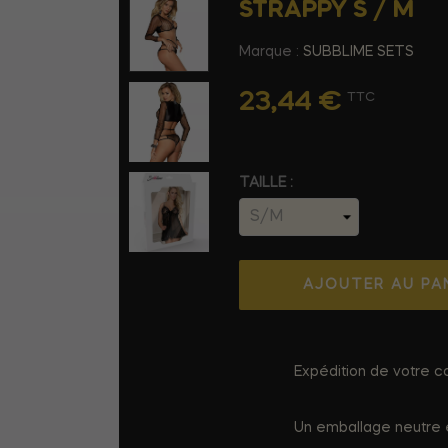
STRAPPY S / M
Marque :
SUBBLIME SETS
23,44 €
TTC
TAILLE :
AJOUTER AU PA
Expédition de votre co
Un emballage neutre e