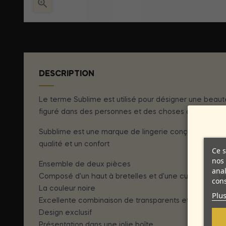

DESCRIPTION
Le terme Sublime est utilisé pour désigner une beauté
figuré dans des personnes et des choses qui se déma
Subblime est une marque de lingerie conçue aux USA 
qualité et un confort
Ce s
nos 
Ensemble de deux pièces
anal
Composé d'un haut à bretelles et d'une culotte
Ve
cons
La couleur noire
Plus
Excellente combinaison de transparents et de lacets
Design exclusif
Présentation dans une jolie boîte