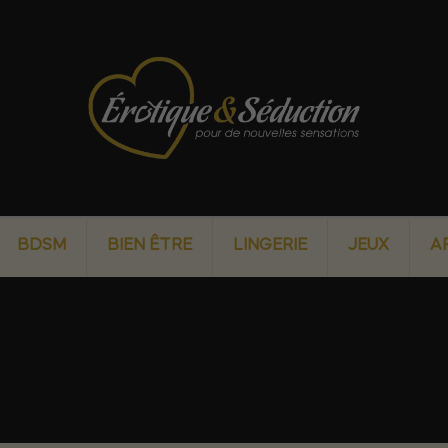
BDSM
BIEN ÊTRE
LINGERIE
JEUX
A
des produits par marque SUBBLIM