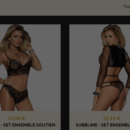
Trie
Prix
Prix
24,99 €
23,44 €
 - SET ENSEMBLE SOUTIEN-
SUBBLIME - SET ENSEMBL