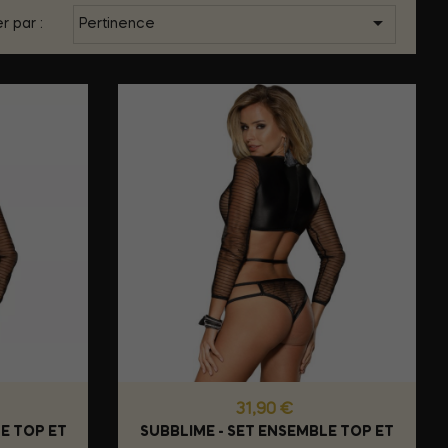

r par :
Pertinence
Prix
31,90 €
E TOP ET
SUBBLIME - SET ENSEMBLE TOP ET