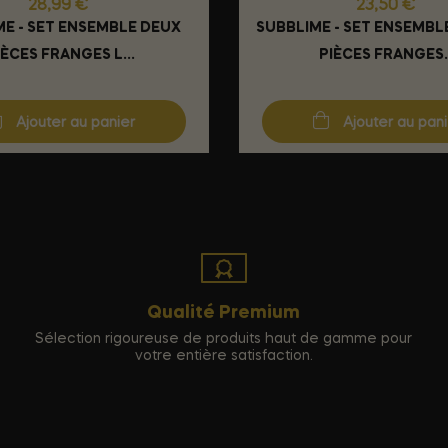
Prix
Prix
28,99 €
23,50 €
E - SET ENSEMBLE DEUX
SUBBLIME - SET ENSEMBL
IÈCES FRANGES L...
PIÈCES FRANGES.
Ajouter au panier
Ajouter au pan
Qualité Premium
Sélection rigoureuse de produits haut de gamme pour
votre entière satisfaction.