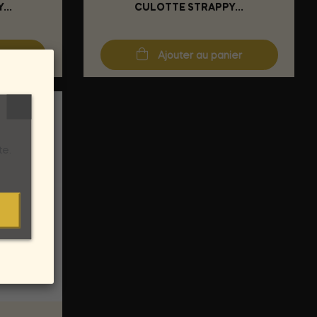
..
CULOTTE STRAPPY...
ier
Ajouter au panier
te.