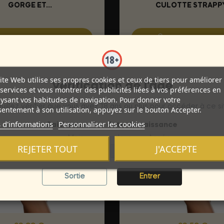
GORGE ET...
CULOTTE STRAPPY.
Ajouter au panier
Ajouter au pan
ite Web utilise ses propres cookies et ceux de tiers pour améliorer
Vérification de l'âge
services et vous montrer des publicités liées à vos préférences en
ysant vos habitudes de navigation. Pour donner votre
uillez vérifier que vous avez 18 ans ou plus pour accéder à ce si
entement à son utilisation, appuyez sur le bouton Accepter.
 d'informations
Personnaliser les cookies
Saisissez votre date de naissance
Mois
Jour
Année
REJETER TOUT
J'ACCEPTE
Sortie
Entrer