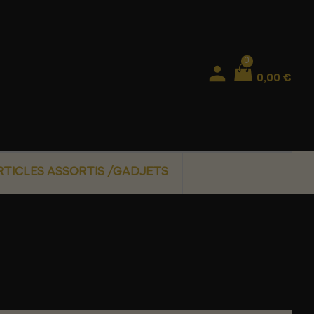
0
0,00 €
RTICLES ASSORTIS /GADJETS
E SETS