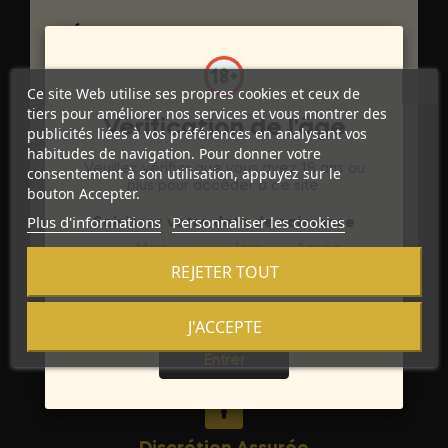
DÉTAILS DU PRODUIT
Marque
SUBBLIME SETS
Ce site Web utilise ses propres cookies et ceux de
tiers pour améliorer nos services et vous montrer des
Référence
D-220676
Vérification de l'âge
publicités liées à vos préférences en analysant vos
habitudes de navigation. Pour donner votre
Références spécifiques
Veuillez vérifier que vous avez 18 ans ou
consentement à son utilisation, appuyez sur le
plus pour accéder à ce site.
bouton Accepter.
Ean13
8435565906108
Plus d'informations
Personnaliser les cookies
Saisissez votre date de naissance
Mois
Jour
Année
REJETER TOUT
J'ACCEPTE
Sortie
Entrer