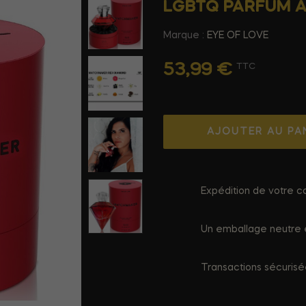
LGBTQ PARFUM A
Marque :
EYE OF LOVE
53,99 €
TTC
AJOUTER AU PA
Expédition de votre co
Un emballage neutre e
Transactions sécuris