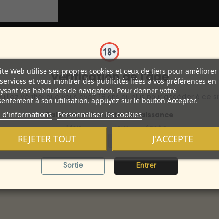
ite Web utilise ses propres cookies et ceux de tiers pour améliorer
Vérification de l'âge
services et vous montrer des publicités liées à vos préférences en
ysant vos habitudes de navigation. Pour donner votre
tre nouveau marieur.
uillez vérifier que vous avez 18 ans ou plus pour accéder à ce si
entement à son utilisation, appuyez sur le bouton Accepter.
 d'informations
Personnaliser les cookies
Saisissez votre date de naissance
Patti Stanger, ce parfum est un mélange sensuel de jasmin, de
Mois
Jour
Année
le parfum.
REJETER TOUT
J'ACCEPTE
ant de verre saisissant.
Sortie
Entrer