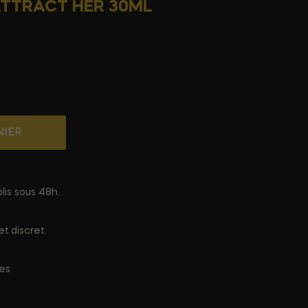
TTRACT HER 30ML
NIER
lis sous 48h.
t discret.
ées