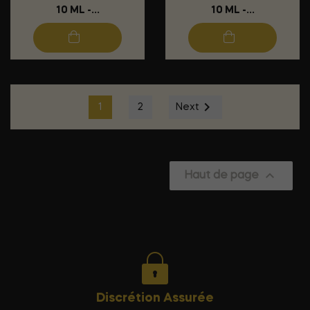
10 ML -...
10 ML -...

1
2
Next

Haut de page
Discrétion Assurée