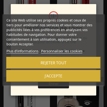
Ce site Web utilise ses propres cookies et ceux de
tiers pour améliorer nos services et vous montrer des
Vérification de l'âge
publicités liées à vos préférences en analysant vos
habitudes de navigation. Pour donner votre
Veuillez vérifier que vous avez 18 ans ou
consentement à son utilisation, appuyez sur le
Prix
Prix
28,99 €
28,99 €
plus pour accéder à ce site.
bouton Accepter.
EYE OF LOVE - PARFUM
EYE OF LOVE -
Plus d'informations
Personnaliser les cookies
Saisissez votre date de naissance
MATCHMAKER RED
PHÉROMONES DE
Mois
Jour
Année
DIAMOND...
PARFUM LGBTQ...
REJETER TOUT
J'ACCEPTE
Sortie
Entrer