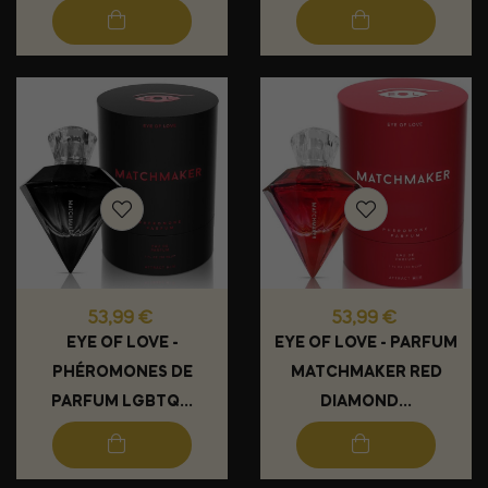
Prix
Prix
53,99 €
53,99 €
EYE OF LOVE -
EYE OF LOVE - PARFUM
PHÉROMONES DE
MATCHMAKER RED
PARFUM LGBTQ...
DIAMOND...