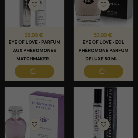
Prix
Prix
28,99 €
53,99 €
EYE OF LOVE - PARFUM
EYE OF LOVE - EOL
AUX PHÉROMONES
PHÉROMONE PARFUM
MATCHMAKER...
DELUXE 50 ML...