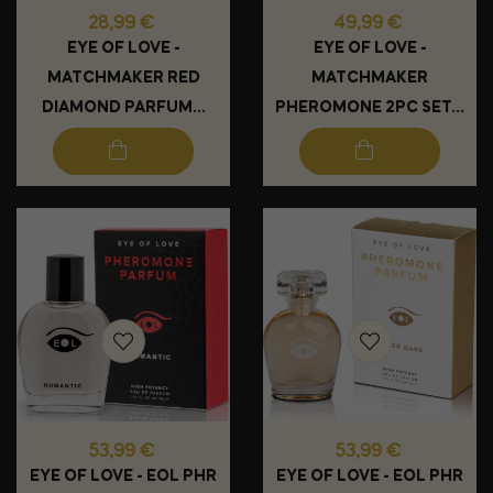
Prix
Prix
28,99 €
49,99 €
EYE OF LOVE -
EYE OF LOVE -
MATCHMAKER RED
MATCHMAKER
DIAMOND PARFUM...
PHEROMONE 2PC SET...
Prix
Prix
53,99 €
53,99 €
EYE OF LOVE - EOL PHR
EYE OF LOVE - EOL PHR