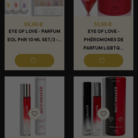
Prix
Prix
68,99 €
53,99 €
EYE OF LOVE - PARFUM
EYE OF LOVE -
EOL PHR 10 ML SET/3 -...
PHÉROMONES DE
PARFUM LGBTQ...