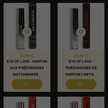
Prix
Prix
28,99 €
28,99 €
EYE OF LOVE - PARFUM
EYE OF LOVE -
AUX PHÉROMONES
PHÉROMONES DE
MATCHMAKER...
PARFUM LGBTQ...