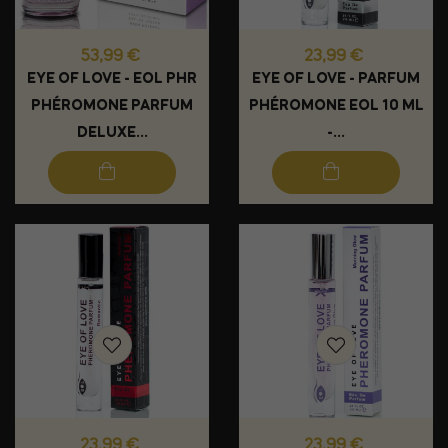
Prix
Prix
53,99 €
23,99 €
EYE OF LOVE - EOL PHR
EYE OF LOVE - PARFUM
PHÉROMONE PARFUM
PHÉROMONE EOL 10 ML
DELUXE...
-...
Prix
Prix
23,99 €
23,99 €