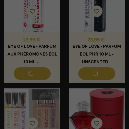
Prix
Prix
23,99 €
23,99 €
EYE OF LOVE - PARFUM
EYE OF LOVE - PARFUM
AUX PHÉROMONES EOL
EOL PHR 10 ML -
10 ML -...
UNSCENTED...