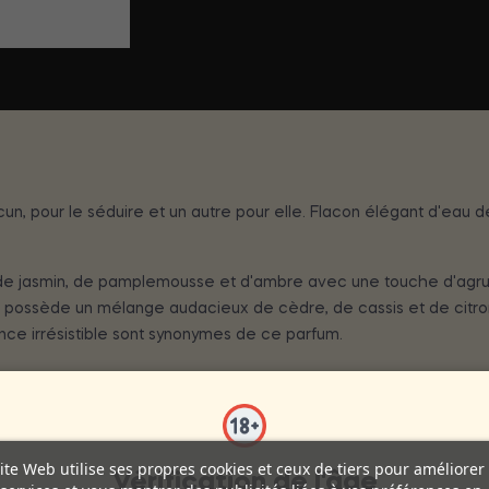
un, pour le séduire et un autre pour elle. Flacon élégant d'ea
e jasmin, de pamplemousse et d'ambre avec une touche d'agrumes
 possède un mélange audacieux de cèdre, de cassis et de citro
rance irrésistible sont synonymes de ce parfum.
 effet est d'environ 30 minutes après son application. Appliquez a
ns un bel emballage et dans un récipient de voyage en verre disc
ite Web utilise ses propres cookies et ceux de tiers pour améliorer
Vérification de l'âge