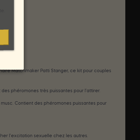
te.
aire Matchmaker Patti Stanger, ce kit pour couples
es phéromones très puissantes pour l'attirer.
e musc. Contient des phéromones puissantes pour
r l'excitation sexuelle chez les autres.