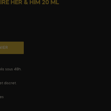
IRE HER & HIM 20 ML
NIER
lis sous 48h.
t discret.
ées