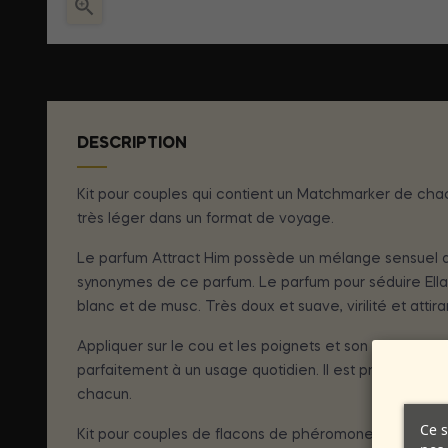

DESCRIPTION
Kit pour couples qui contient un Matchmarker de chac
très léger dans un format de voyage.
Le parfum Attract Him possède un mélange sensuel d
synonymes de ce parfum. Le parfum pour séduire Ella
blanc et de musc. Très doux et suave, virilité et atti
Appliquer sur le cou et les poignets et son plus grand
parfaitement à un usage quotidien. Il est présenté da
chacun.
Ce s
Kit pour couples de flacons de phéromones.