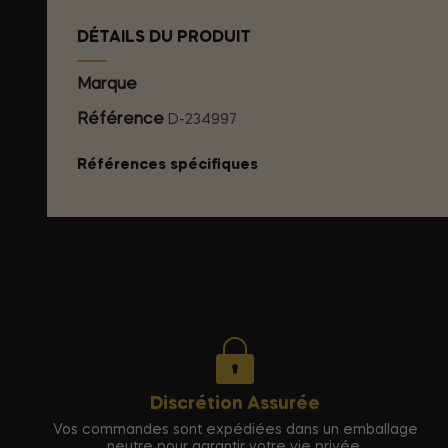
DÉTAILS DU PRODUIT
Marque
EYE OF LOVE
Référence
D-234997
Références spécifiques
Discrétion Assurée
Vos commandes sont expédiées dans un emballage
neutre pour garantir votre vie privée.