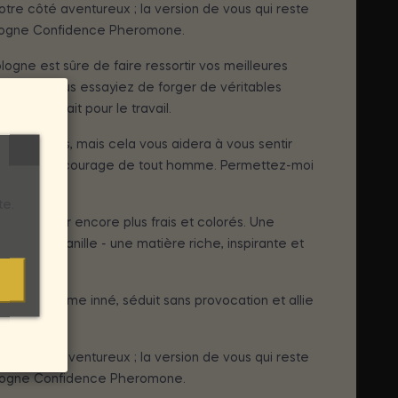
re côté aventureux ; la version de vous qui reste
 Cologne Confidence Pheromone.
gne est sûre de faire ressortir vos meilleures
our, que vous essayiez de forger de véritables
est parfait pour le travail.
 qualités, mais cela vous aidera à vous sentir
 stimuler le courage de tout homme. Permettez-moi
te.
s'exprimer encore plus frais et colorés. Une
usion de vanille - une matière riche, inspirante et
 magnétisme inné, séduit sans provocation et allie
ans effort.
re côté aventureux ; la version de vous qui reste
e Cologne Confidence Pheromone.