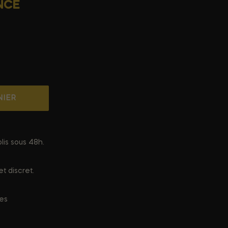
NCE
NIER
lis sous 48h.
t discret.
ées