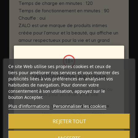
Temps de charge en minutes : 120
Temps de fonctionnement en minutes : 90
Chauffe : oui
ZALO est une marque de produits intimes
créée pour l'amour et la beauté, qui affiche un
amour respectueux pour la vie et un grand
esprit féministe, initie continuellement la valeur
du produit et la hauteur de la marque et crée
un goût de luxe incomparable avec une
Ce site Web utilise ses propres cookies et ceux de
conception artistique esthétique, une
tiers pour améliorer nos services et vous montrer des
Vérification de l'âge
technologie profonde, des matériaux parfaits
publicités liées à vos préférences en analysant vos
habitudes de navigation. Pour donner votre
et un excellent utilisateur. expérience.
Veuillez vérifier que vous avez 18 ans ou
consentement à son utilisation, appuyez sur le
plus pour accéder à ce site.
bouton Accepter.
DÉTAILS DU PRODUIT
Plus d'informations
Personnaliser les cookies
Saisissez votre date de naissance
Mois
Jour
Année
Marque
ZALO
REJETER TOUT
Référence
D-234644