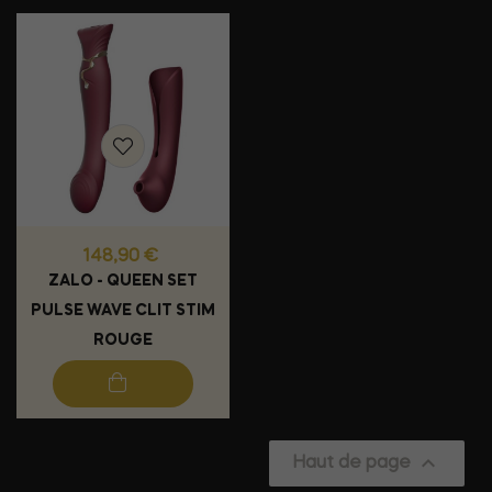
Prix
148,90 €
ZALO - QUEEN SET
PULSE WAVE CLIT STIM
ROUGE

Haut de page