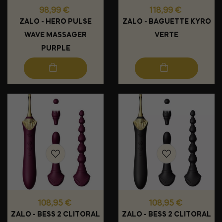
Prix
Prix
98,99 €
118,99 €
ZALO - HERO PULSE
ZALO - BAGUETTE KYRO
WAVE MASSAGER
VERTE
PURPLE
Prix
Prix
108,95 €
108,95 €
ZALO - BESS 2 CLITORAL
ZALO - BESS 2 CLITORAL