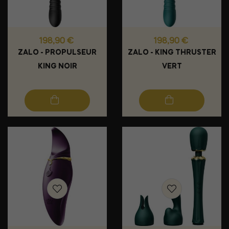
Prix
Prix
198,90 €
198,90 €
ZALO - PROPULSEUR
ZALO - KING THRUSTER
KING NOIR
VERT