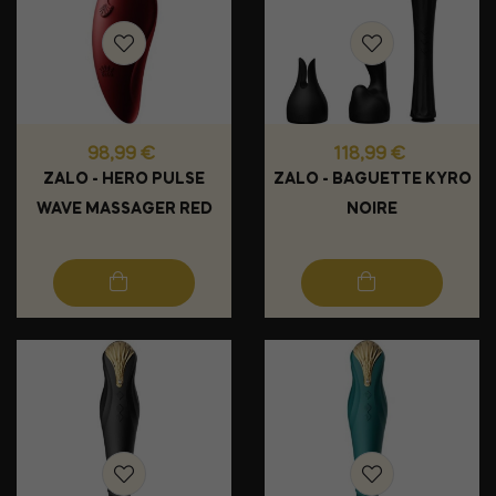
Prix
Prix
98,99 €
118,99 €
ZALO - HERO PULSE
ZALO - BAGUETTE KYRO
WAVE MASSAGER RED
NOIRE