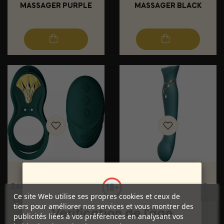
MASSAGER PURPLE
MASSAGER BLACK
Prix
Prix
88,99 €
128,99 €
ZALO - BAGUE VIBRANTE
ZALO - REINE G-SPOT
Ce site Web utilise ses propres cookies et ceux de
COUPLES BAYEK VERTE
PULS WAVE VIBE VERT
tiers pour améliorer nos services et vous montrer des
Vérification de l'âge
publicités liées à vos préférences en analysant vos