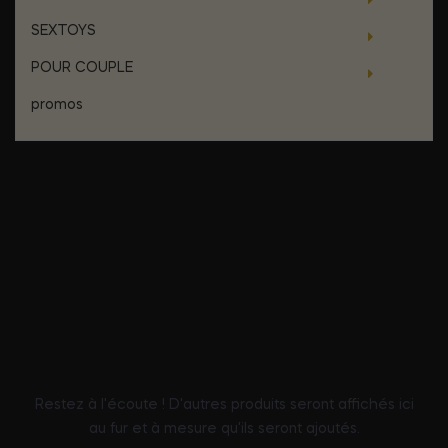
SEXTOYS
POUR COUPLE
promos
PROMOTIONS
AUCUN PRODUIT
N'EST ENCORE
DISPONIBLE
Restez à l'écoute ! D'autres produits seront affichés ici
au fur et à mesure qu'ils seront ajoutés.