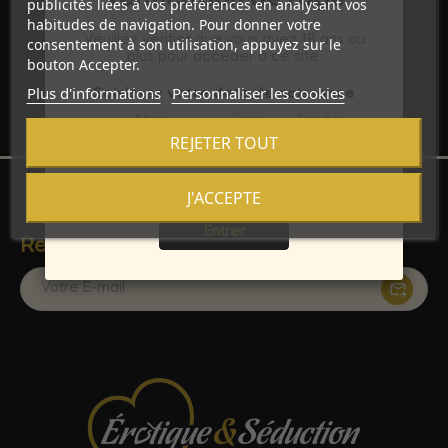
publicités liées à vos préférences en analysant vos
Achats Sécurisés
habitudes de navigation. Pour donner votre
Veuillez vérifier que vous avez 18 ans ou
consentement à son utilisation, appuyez sur le
Transactions protégées et données personnelles
plus pour accéder à ce site.
préservées pour une tranquillité d'esprit totale.
bouton Accepter.
Plus d'informations
Personnaliser les cookies
Saisissez votre date de naissance
Mois
Jour
Année
REJETER TOUT
J'ACCEPTE
Sortie
Entrer
Restez Informé Avec Notre Newsletter